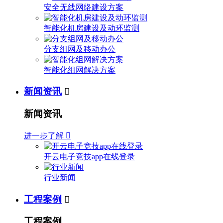
安全无线网络建设方案
智能化机房建设及动环监测
分支组网及移动办公
智能化组网解决方案
新闻资讯

新闻资讯
进一步了解

开云电子竞技app在线登录
行业新闻
工程案例

工程案例