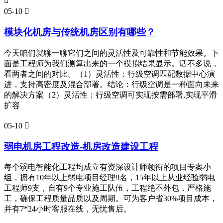

05-10

模块化机房与传统机房区别有哪些？
今天咱们就聊一聊它们之间的灵活性及可靠性和节能效果。下
面是工程师为我们测算出来的一个模拟结果显示。话不多说，
看两者之间的对比。（1）灵活性：行级空调匹配数据中心演
进，支持高密度及混合部署。结论：行级空调是一种面向未来
的解决方案（2）灵活性：行级空调可实现按需部署,实现平滑
扩容
05-10

弱电机房工程改造-机房改造建设工程
每个弱电智能化工程均成立有资深设计师领衔的项目专案小
组，拥有10年以上弱电项目经理9名，15年以上从业经验弱电
工程师9支，自有9个专业施工队伍，工程绝不外包，严格施
工，确保工程质量品质以及周期。可为客户省30%项目成本，
并有7*24小时客服在线，无忧售后。