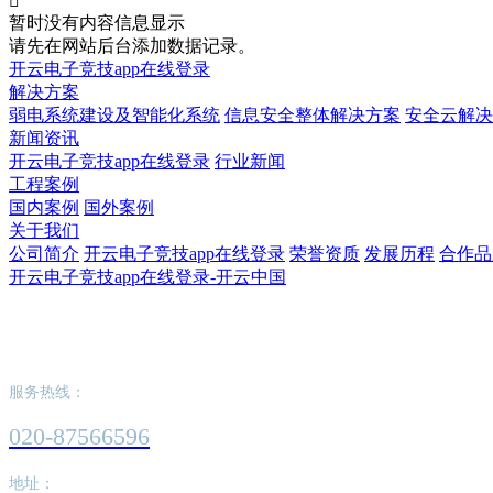

暂时没有内容信息显示
请先在网站后台添加数据记录。
开云电子竞技app在线登录
解决方案
弱电系统建设及智能化系统
信息安全整体解决方案
安全云解决
新闻资讯
开云电子竞技app在线登录
行业新闻
工程案例
国内案例
国外案例
关于我们
公司简介
开云电子竞技app在线登录
荣誉资质
发展历程
合作品
开云电子竞技app在线登录-开云中国
开云电子竞技app在线登录-开云中国
服务热线：
020-87566596
地址：