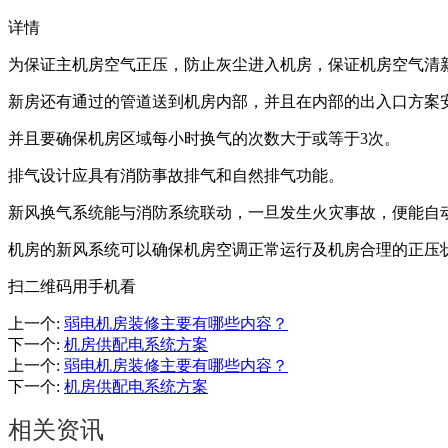
详情
为保证主机房空气正压，防止灰尘进入机房，保证机房空气清
新房还有通过的管道送到机房内部，并且在内部的出入口方案
并且要确保机房区域每小时换气的次数大于或等于3次。
排气设计应具有消防事故排气和自然排气功能。
新风换气系统能与消防系统联动，一旦发生火灾事故，便能自
机房的新风系统可以确保机房空调正常运行及机房合理的正压
扫二维码用手机看
上一个
:
弱电机房装修主要有哪些内容？
下一个
:
机房供配电系统方案
上一个
:
弱电机房装修主要有哪些内容？
下一个
:
机房供配电系统方案
相关资讯