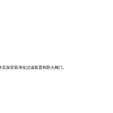
并且加安装净化过滤装置和防火阀门。