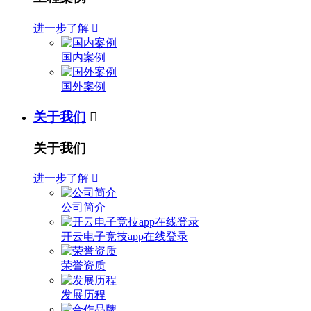
进一步了解

国内案例
国外案例
关于我们

关于我们
进一步了解

公司简介
开云电子竞技app在线登录
荣誉资质
发展历程