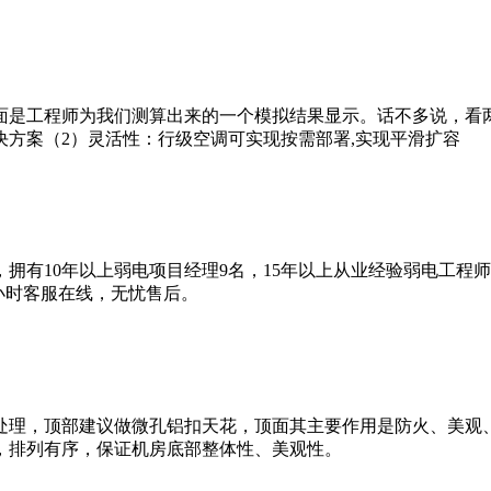
面是工程师为我们测算出来的一个模拟结果显示。话不多说，看
方案（2）灵活性：行级空调可实现按需部署,实现平滑扩容
拥有10年以上弱电项目经理9名，15年以上从业经验弱电工程
4小时客服在线，无忧售后。
处理，顶部建议做微孔铝扣天花，顶面其主要作用是防火、美观
，排列有序，保证机房底部整体性、美观性。