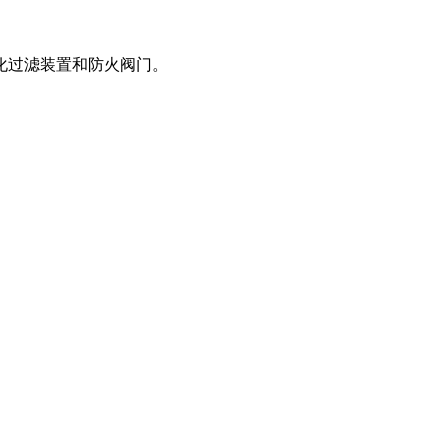
化过滤装置和防火阀门。