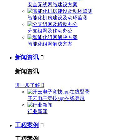
安全无线网络建设方案
智能化机房建设及动环监测
分支组网及移动办公
智能化组网解决方案
新闻资讯

新闻资讯
进一步了解

开云电子竞技app在线登录
行业新闻
工程案例

工程案例