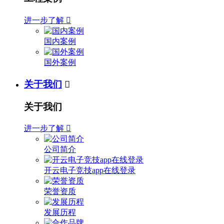
进一步了解

国内案例
国外案例
关于我们

关于我们
进一步了解

公司简介
开云电子竞技app在线登录
荣誉资质
发展历程