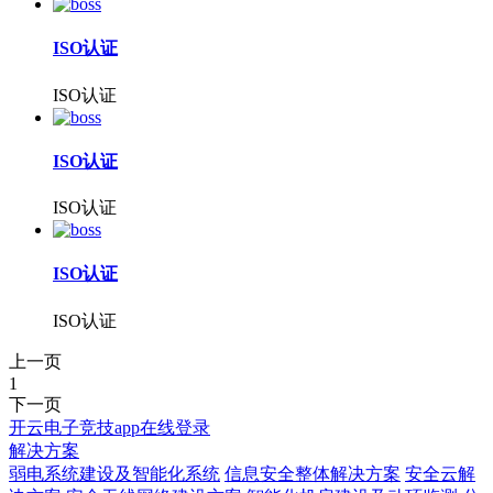
ISO认证
ISO认证
ISO认证
ISO认证
ISO认证
ISO认证
上一页
1
下一页
开云电子竞技app在线登录
解决方案
弱电系统建设及智能化系统
信息安全整体解决方案
安全云解